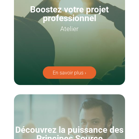
Boostez votre projet
professionnel
Atelier
En savoir plus ›
Découvrez la puissance des
Principes Source