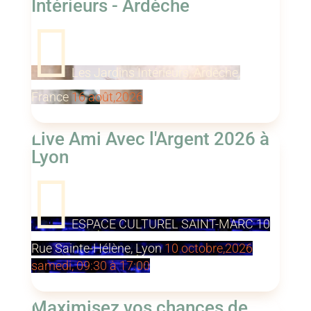
Intérieurs - Ardèche

Les Jardins Intérieurs, Ardèche,
France
16
août,2026
Atelier VIP de 6 jours
Live Ami Avec l'Argent 2026 à
Lyon

ESPACE CULTUREL SAINT-MARC 10
Rue Sainte-Hélène, Lyon
10
octobre,2026
samedi, 09:30 à 17:00
Atelier de 2 jours
Maximisez vos chances de