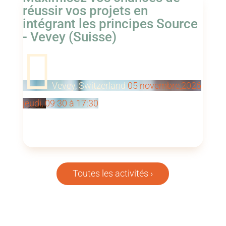
réussir vos projets en
intégrant les principes Source
- Vevey (Suisse)

Vevey, Switzerland
05
novembre,2026
jeudi, 09:30 à 17:30
Atelier 1 journée (12 personnes max.) Le
repas de midi est pris en commun et inclus
dans le prix de l'atelier.
Toutes les activités ›