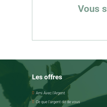
Vous s
Les offres

Ami Avec l'Argent

Ce que l'argent dit de vous