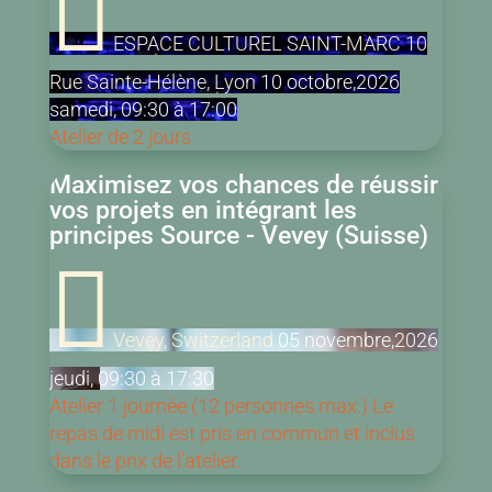

ESPACE CULTUREL SAINT-MARC 10
Rue Sainte-Hélène, Lyon
10
octobre,2026
samedi, 09:30 à 17:00
Atelier de 2 jours
Maximisez vos chances de réussir
vos projets en intégrant les
principes Source - Vevey (Suisse)

Vevey, Switzerland
05
novembre,2026
jeudi, 09:30 à 17:30
Atelier 1 journée (12 personnes max.) Le
repas de midi est pris en commun et inclus
dans le prix de l'atelier.