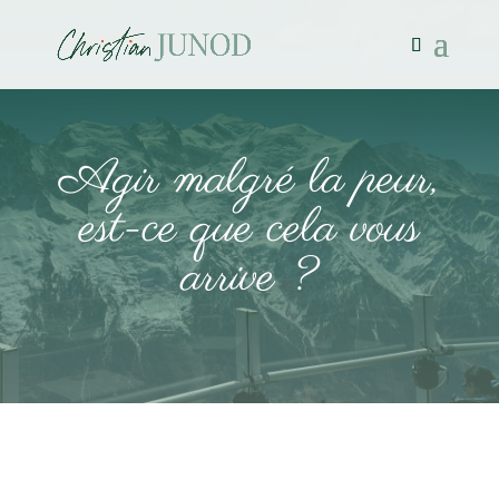
Agir malgré la peur,
est-ce que cela vous
arrive ?