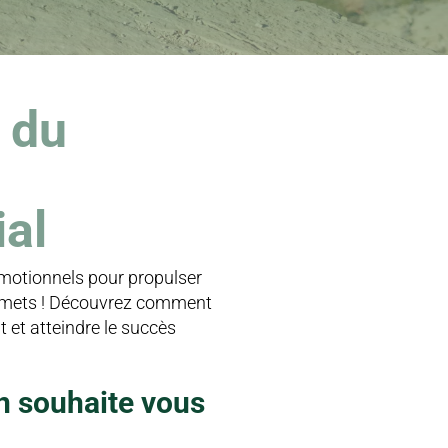
n
du
ial
émotionnels pour propulser
mmets ! Découvrez comment
t et atteindre le succès
n souhaite vous