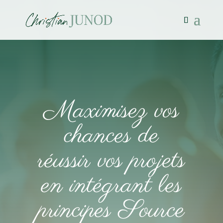
Maximisez vos
chances de
réussir vos projets
en intégrant les
principes Source