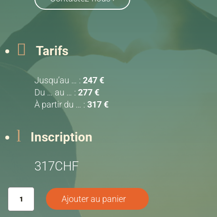

Tarifs
Jusqu’au … :
247 €
Du … au … :
277 €
À partir du … :
317 €
l
Inscription
317
CHF
quantité
Ajouter au panier
de
[MODELE]