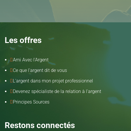
Atelier
:
Ce
que
l'argent
Les offres
dit
de
vous
Ami Avec l'Argent

Ce que l'argent dit de vous

L'argent dans mon projet professionnel

Devenez spécialiste de la relation à l'argent

Principes Sources

Restons connectés