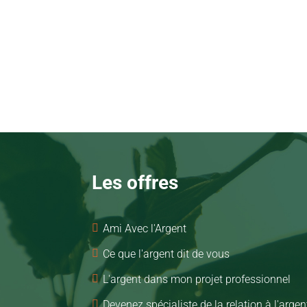
Les offres

Ami Avec l'Argent

Ce que l'argent dit de vous

L'argent dans mon projet professionnel

Devenez spécialiste de la relation à l'argen